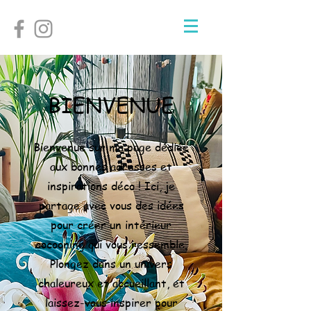
BIENVENUE
Bienvenue sur ma page dédiée
aux bonnes adresses et
inspirations déco ! Ici, je
partage avec vous des idées
pour créer un intérieur
cocooning qui vous ressemble.
Plongez dans un univers
chaleureux et accueillant, et
laissez-vous inspirer pour