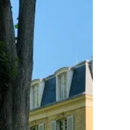
Oui, un titre qui nous fait du bien, c'est
justement le nom choisi pour la boutique,
un lieu où l'on vient flâner, se ressourcer,
se faire du bien. Moi qui adore
particulièrement la déco, j'étais
justement en manque de nouvelles
inspirations pour décorer mon
appartement et me refaire un intérieur
cocooning. Dès que