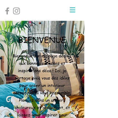
BIENVENUE
Bienvenue sur ma page dédiée
aux bonnes adresses et
inspirations déco ! Ici, je
partage avec vous des idées
pour créer un intérieur
cocooning qui vous ressemble.
Plongez dans un univers
chaleureux et accueillant, et
laissez-vous inspirer pour