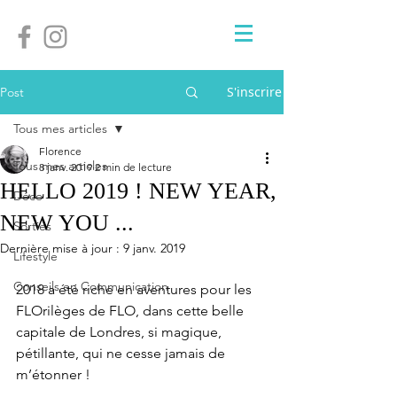
S'inscrire
Post
Tous mes articles
Florence
Tous mes articles
8 janv. 2019
2 min de lecture
HELLO 2019 ! NEW YEAR,
Déco
NEW YOU ...
Sorties
Dernière mise à jour :
9 janv. 2019
Lifestyle
Conseils en Communication
2018 a été riche en aventures pour les 
FLOrilèges de FLO, dans cette belle 
capitale de Londres, si magique, 
pétillante, qui ne cesse jamais de 
m’étonner !