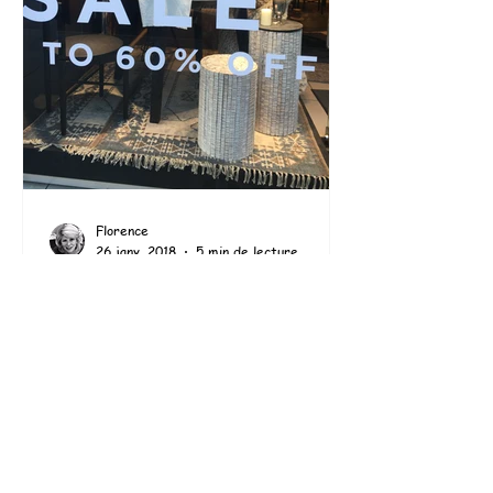
Florence
26 janv. 2018
5 min de lecture
À vos marques... Prêts ? ...
Soldez !
LES SOLDES ! Un item qui nous fait
littéralement tourner la tête. Les
touristes, dont beaucoup de Français
d'ailleurs, n'hésitent pas à...