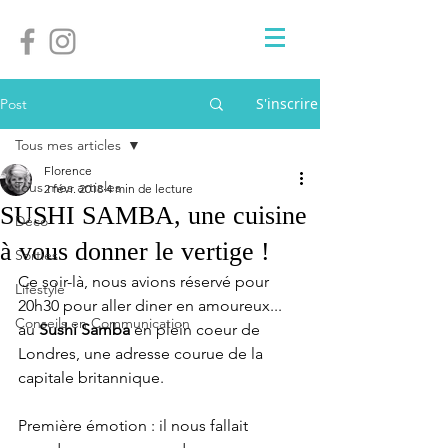
S'inscrire
Post
Tous mes articles
Florence
Tous mes articles
2 févr. 2018
4 min de lecture
SUSHI SAMBA, une cuisine
Déco
à vous donner le vertige !
Sorties
Ce soir-là, nous avions réservé pour 
Lifestyle
20h30 pour aller diner en amoureux... 
Conseils en Communication
au 
Sushi Samba 
en plein coeur de 
Londres, une adresse courue de la 
capitale britannique. 
Première émotion : il nous fallait 