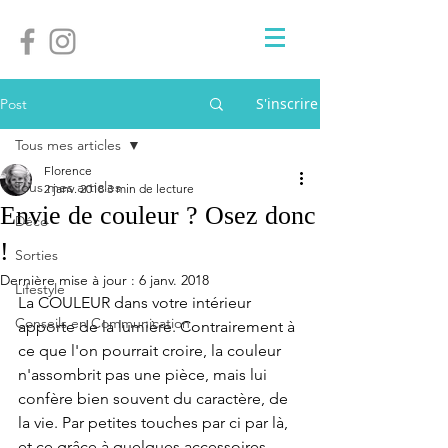
S'inscrire
Post
Tous mes articles
Florence
Tous mes articles
2 janv. 2018
3 min de lecture
Envie de couleur ? Osez donc
Déco
!
Sorties
Dernière mise à jour :
6 janv. 2018
Lifestyle
La COULEUR dans votre intérieur 
Conseils en Communication
apporte de la lumière. Contrairement à 
ce que l'on pourrait croire, la couleur 
n'assombrit pas une pièce, mais lui 
confère bien souvent du caractère, de 
la vie. Par petites touches par ci par là, 
et ce grâce à quelques accessoires 